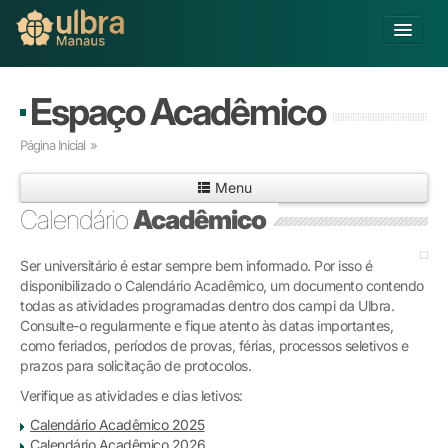
Alterar Unidade
Espaço Acadêmico
Buscar
Página Inicial
»
Já sou Aluno
Menu
Matricule-se
Calendário
Acadêmico
Educação Básica
Ser universitário é estar sempre bem informado. Por isso é
Graduação
disponibilizado o Calendário Acadêmico, um documento contendo
Pós-graduação
todas as atividades programadas dentro dos campi da Ulbra.
Educação a Distância
Consulte-o regularmente e fique atento às datas importantes,
Pesquisa
como feriados, períodos de provas, férias, processos seletivos e
prazos para solicitação de protocolos.
Extensão
Infraestrutura e Serviços
Verifique as atividades e dias letivos:
Inovação
Calendário Acadêmico 2025
Sobre a ULBRA
Calendário Acadêmico 2026