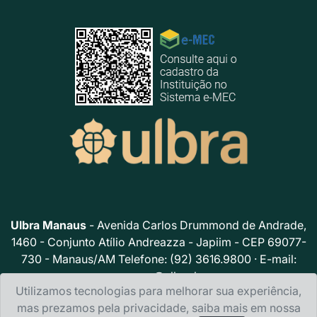
Ulbra Manaus
- Avenida Carlos Drummond de Andrade,
1460 - Conjunto Atílio Andreazza - Japiim - CEP 69077-
730 - Manaus/AM Telefone: (92) 3616.9800 · E-mail:
acsmao@ulbra.br
Utilizamos tecnologias para melhorar sua experiência,
Política de privacidade
mas prezamos pela privacidade, saiba mais em nossa