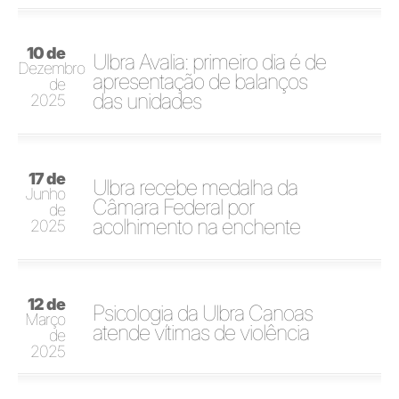
10 de
Ulbra Avalia: primeiro dia é de
Dezembro
apresentação de balanços
de
das unidades
2025
17 de
Ulbra recebe medalha da
Junho
Câmara Federal por
de
acolhimento na enchente
2025
12 de
Psicologia da Ulbra Canoas
Março
atende vítimas de violência
de
2025