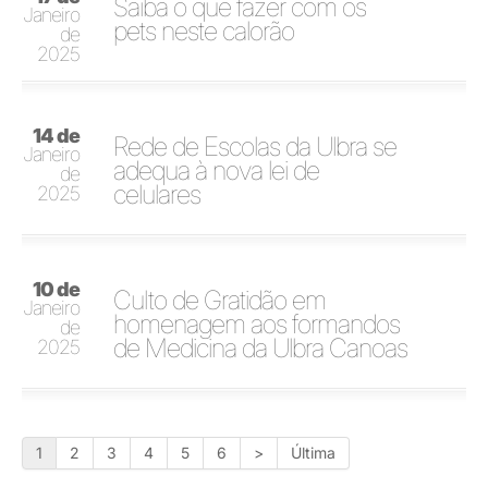
Saiba o que fazer com os
Janeiro
pets neste calorão
de
2025
14 de
Rede de Escolas da Ulbra se
Janeiro
adequa à nova lei de
de
celulares
2025
10 de
Culto de Gratidão em
Janeiro
homenagem aos formandos
de
de Medicina da Ulbra Canoas
2025
1
2
3
4
5
6
>
Última