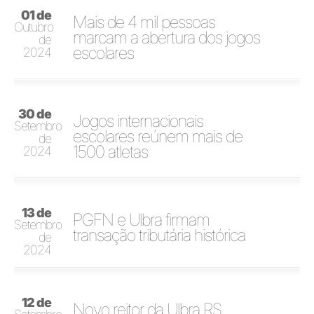
01 de
Mais de 4 mil pessoas
Outubro
marcam a abertura dos jogos
de
escolares
2024
30 de
Jogos internacionais
Setembro
escolares reúnem mais de
de
1500 atletas
2024
13 de
PGFN e Ulbra firmam
Setembro
transação tributária histórica
de
2024
12 de
Novo reitor da Ulbra RS