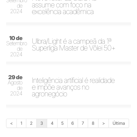
Setembro
assume com foco na
de
excelência acadêmica
2024
10 de
Ulbra/Light é a campeã da 1ª
Setembro
Superliga Master de Vôlei 50+
de
2024
29 de
Inteligência artificial é realidade
Agosto
e impõe avanços no
de
agronegócio
2024
<
1
2
3
4
5
6
7
8
>
Última