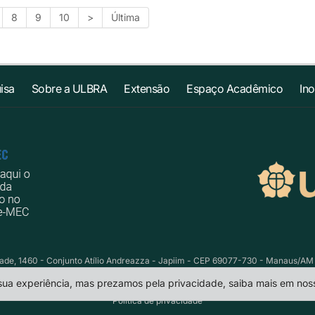
8
9
10
>
Última
isa
Sobre a ULBRA
Extensão
Espaço Acadêmico
In
e, 1460 - Conjunto Atílio Andreazza - Japiim - CEP 69077-730 - Manaus/AM Te
 sua experiência, mas prezamos pela privacidade, saiba mais em no
Política de privacidade