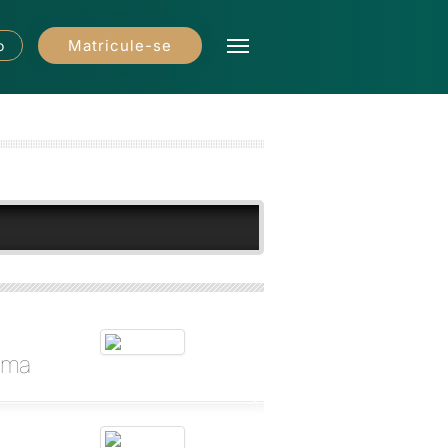
Matricule-se
o
mama