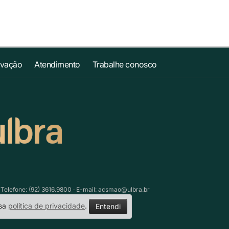
ovação
Atendimento
Trabalhe conosco
lefone: (92) 3616.9800 · E-mail:
acsmao@ulbra.br
ssa
política de privacidade
.
Entendi