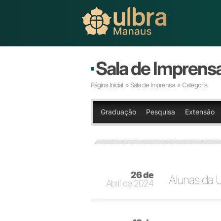
Sala de Imprens
Página Inicial
»
Sala de Imprensa
» Categoria
Graduação
Pesquisa
Extensão
26 de
Alunas da 
Abril de 2024