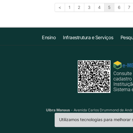
<
1
2
3
4
5
6
7
Ensino
Infraestrutura e Serviços
Pesqu
Ulbra Manaus
- Avenida Carlos Drummond de Andrad
Utilizamos tecnologias para melhorar