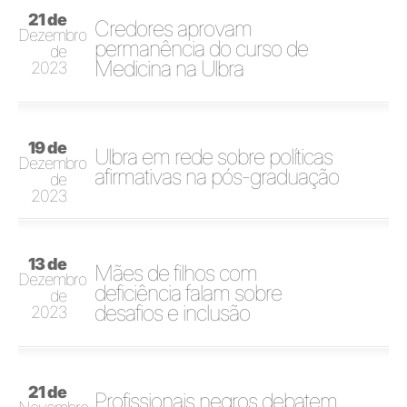
21 de
Credores aprovam
Dezembro
permanência do curso de
de
Medicina na Ulbra
2023
19 de
Ulbra em rede sobre políticas
Dezembro
afirmativas na pós-graduação
de
2023
13 de
Mães de filhos com
Dezembro
deficiência falam sobre
de
desafios e inclusão
2023
21 de
Profissionais negros debatem