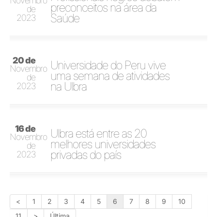
Novembro
preconceitos na área da
de
Saúde
2023
20 de
Universidade do Peru vive
Novembro
uma semana de atividades
de
na Ulbra
2023
16 de
Ulbra está entre as 20
Novembro
melhores universidades
de
privadas do país
2023
<
1
2
3
4
5
6
7
8
9
10
11
>
Última