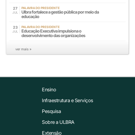
27
PALAVRA DO PRESIDENTE
Ulbra fortalece a gestão pública por meio da
JUL
educação
23
PALAVRA DO PRESIDENTE
Educação Executiva impulsiona o
JUL
desenvolvimento das organizações
ver mais »
Ensino
Infraestrutura e Serviços
Pesquisa
Sobre a ULBRA
Extensão