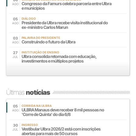
Congresso da Famurs celebra parceria entre Ulbra
AGO
e municípios
05
DIÁLOGO
Presidente da Ulbra recebe visita institucional do
AGO
ex-ministro Carlos Marun
03
PALAVRA DO PRESIDENTE
Construindo o futuro da Ulbra
AGO
27
INSTITUIÇÃO DE ENSINO
Ulbra consolida retomada com educação,
JUL
investimentos e múltiplos projetos
Últimas
notícias
05
CORRIDA NA ULBRA
ULBRA Manaus deve receber 8 mil pessoas no
AGO
'Corre de Quinta' do dia 6/8
30
INGRESSO
Vestibular Ulbra 2026/2 está com inscrições
JUL
abertas para mais de 50 cursos