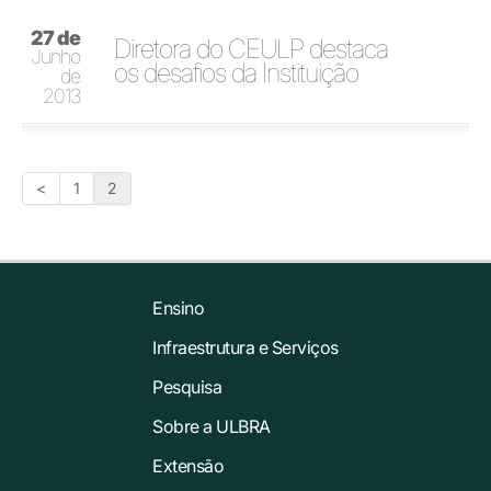
27 de
Diretora do CEULP destaca
Junho
os desafios da Instituição
de
2013
<
1
2
Ensino
Infraestrutura e Serviços
Pesquisa
Sobre a ULBRA
Extensão