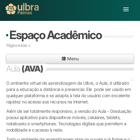
Alterar Unidade
Espaço Acadêmico
Buscar
Página Inicial
»
Já sou Aluno
Menu
Matricule-se
Aula
(AVA)
Educação Básica
O ambiente virtual de aprendizagem da Ulbra, o Aula, é utilizado
Graduação
para a educação a distância e presencial. Ele pode ser usado em
Pós-graduação
qualquer plataforma e se adapta à tela do usuário com excelente
Educação a Distância
rapidez no acesso aos recursos na internet.
Pesquisa
Além de ser totalmente responsivo, a versão do Aula - Graduação
Extensão
possui aplicativo para dispositivos móveis, celulares, tablets,
Infraestrutura e Serviços
notebooks e smartphones. Tecnologias digitais que permitem a
mobilidade e o acesso à rede.
Inovação
Sobre a ULBRA
Todo o ambiente de aprendizagem abre na nuvem e já fornece o