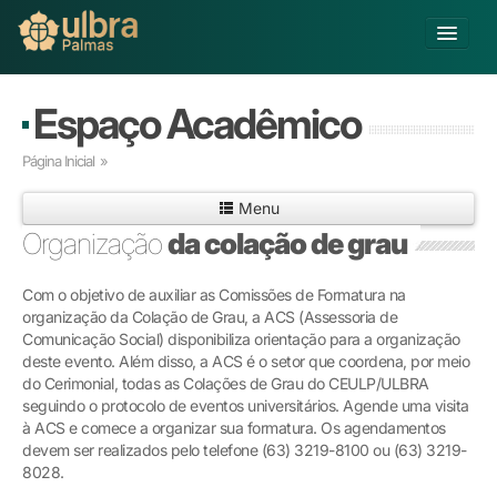
Alterar Unidade
Espaço Acadêmico
Buscar
Página Inicial
»
Já sou Aluno
Menu
Matricule-se
Organização
da colação de grau
Educação Básica
Com o objetivo de auxiliar as Comissões de Formatura na
Graduação
organização da Colação de Grau, a ACS (Assessoria de
Pós-graduação
Comunicação Social) disponibiliza orientação para a organização
Educação a Distância
deste evento. Além disso, a ACS é o setor que coordena, por meio
Pesquisa
do Cerimonial, todas as Colações de Grau do CEULP/ULBRA
seguindo o protocolo de eventos universitários. Agende uma visita
Extensão
à ACS e comece a organizar sua formatura. Os agendamentos
Infraestrutura e Serviços
devem ser realizados pelo telefone (63) 3219-8100 ou (63) 3219-
Inovação
8028.
Sobre a ULBRA