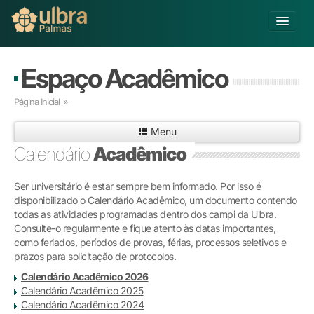
Alterar Unidade
Espaço Acadêmico
Buscar
Página Inicial
»
Já sou Aluno
Menu
Matricule-se
Calendário
Acadêmico
Educação Básica
Ser universitário é estar sempre bem informado. Por isso é
Graduação
disponibilizado o Calendário Acadêmico, um documento contendo
Pós-graduação
todas as atividades programadas dentro dos campi da Ulbra.
Educação a Distância
Consulte-o regularmente e fique atento às datas importantes,
Pesquisa
como feriados, períodos de provas, férias, processos seletivos e
prazos para solicitação de protocolos.
Extensão
Infraestrutura e Serviços
Calendário Acadêmico 2026
Calendário Acadêmico 2025
Inovação
Calendário Acadêmico 2024
Sobre a ULBRA