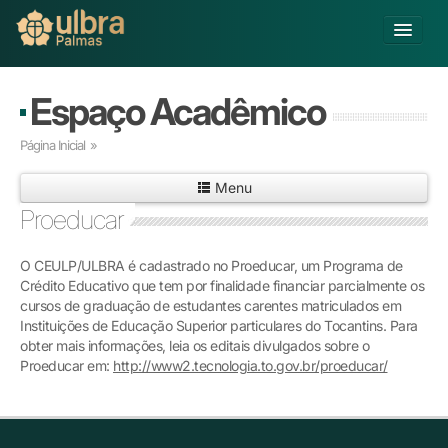
Alterar Unidade
Espaço Acadêmico
Buscar
Página Inicial
»
Já sou Aluno
Menu
Matricule-se
Proeducar
Educação Básica
O CEULP/ULBRA é cadastrado no Proeducar, um Programa de
Graduação
Crédito Educativo que tem por finalidade financiar parcialmente os
Pós-graduação
cursos de graduação de estudantes carentes matriculados em
Educação a Distância
Instituições de Educação Superior particulares do Tocantins. Para
Pesquisa
obter mais informações, leia os editais divulgados sobre o
Proeducar em:
Extensão
http://www2.tecnologia.to.gov.br/proeducar/
Infraestrutura e Serviços
Inovação
Sobre a ULBRA