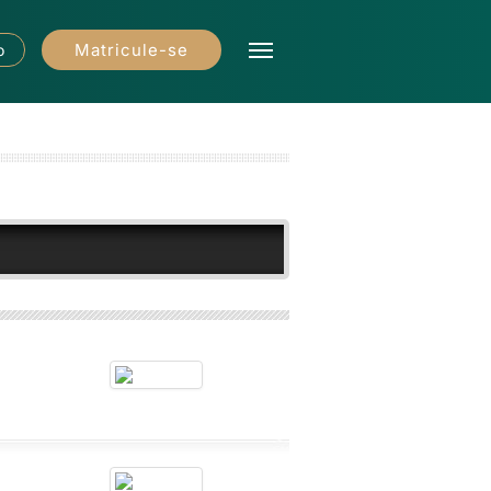
Matricule-se
o