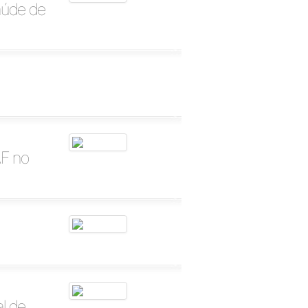
aúde de
AF no
l de