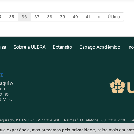
4
35
36
37
38
39
40
41
>
Última
isa
Sobre a ULBRA
Extensão
Espaço Acadêmico
In
egurado, 1501 Sul - CEP 77.019-900 - Palmas/TO Telefone: (63) 2018-2200 · E-
 sua experiência, mas prezamos pela privacidade, saiba mais em no