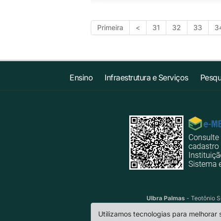
Primeira
<
31
32
33
3
Ensino
Infraestrutura e Serviços
Pesqu
Ulbra Palmas
- Teotônio S
Utilizamos tecnologias para melhorar