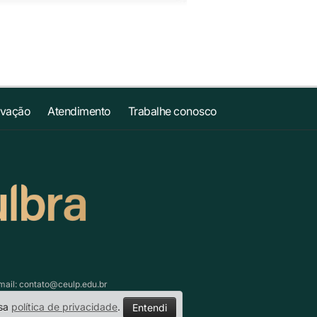
ovação
Atendimento
Trabalhe conosco
mail:
contato@ceulp.edu.br
ssa
política de privacidade
.
Entendi