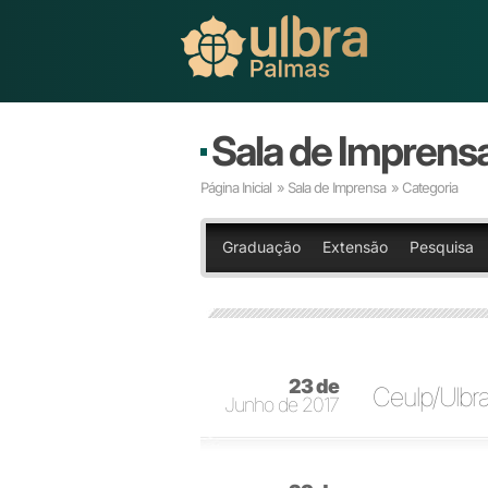
Sala de Imprens
Página Inicial
»
Sala de Imprensa
» Categoria
Graduação
Extensão
Pesquisa
23 de
Ceulp/Ulbra
Junho de 2017