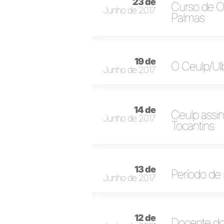
23 de
Curso de O
Junho de 2017
Palmas
19 de
O Ceulp/Ul
Junho de 2017
14 de
Ceulp assi
Junho de 2017
Tocantins
13 de
Período de 
Junho de 2017
12 de
Docente do