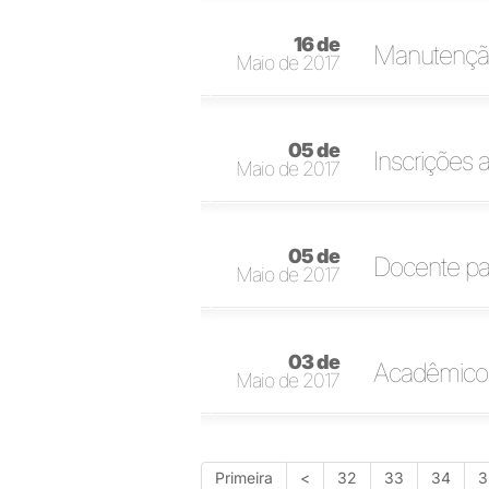
16 de
Manutenção
Maio de 2017
05 de
Inscrições 
Maio de 2017
05 de
Docente par
Maio de 2017
03 de
Acadêmicos
Maio de 2017
Primeira
<
32
33
34
3