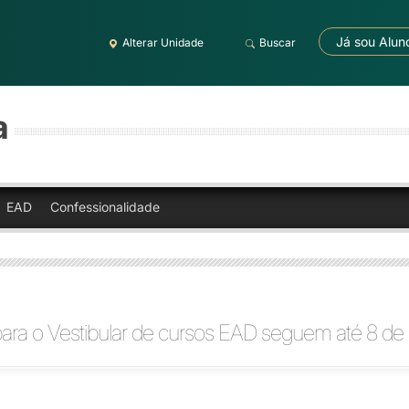
Já sou Alun
Alterar Unidade
Buscar
a
EAD
Confessionalidade
para o Vestibular de cursos EAD seguem até 8 de