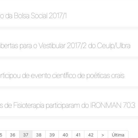
 da Bolsa Social 2017/1
abertas para o Vestibular 2017/2 do Ceulp/Ulbra
ticipou de evento científico de poéticas orais
 de Fisioterapia participaram do IRONMAN 70.3
5
36
37
38
39
40
41
42
>
Última