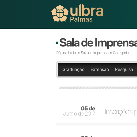
Sala de Imprens
Página Inicial
»
Sala de Imprensa
» Categoria
Graduação
Extensão
Pesquisa
05 de
Inscrições 
Junho de 2017