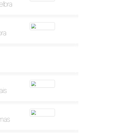
elbra
bra
ais
lmas