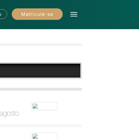
Matricule-se
o
 agosto