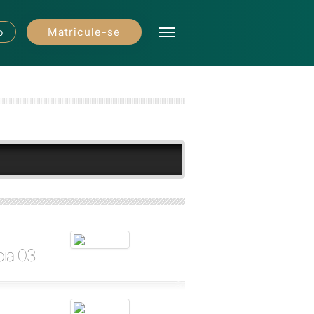
Matricule-se
o
dia 03