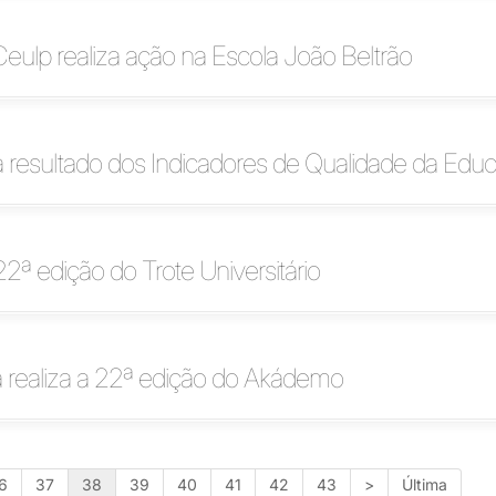
Ceulp realiza ação na Escola João Beltrão
a resultado dos Indicadores de Qualidade da Edu
2ª edição do Trote Universitário
a realiza a 22ª edição do Akádemo
6
37
38
39
40
41
42
43
>
Última