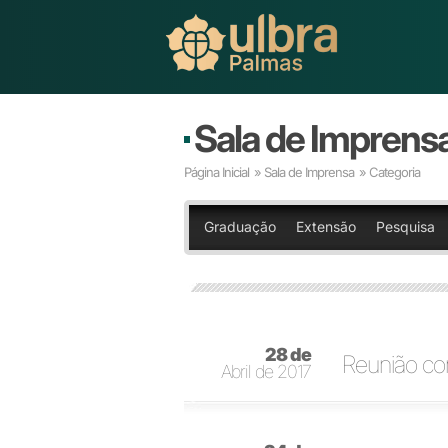
Sala de Imprens
Página Inicial
»
Sala de Imprensa
» Categoria
Graduação
Extensão
Pesquisa
28 de
Reunião co
Abril de 2017