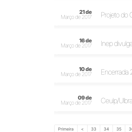
21 de
Projeto do 
Março de 2017
16 de
Inep divulg
Março de 2017
10 de
Encerrada 2
Março de 2017
09 de
Ceulp/Ulbr
Março de 2017
Primeira
<
33
34
35
3