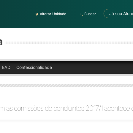
Já sou Alun
Alterar Unidade
Buscar
a
EAD
Confessionalidade
m as comissões de concluintes 2017/1 acontece 