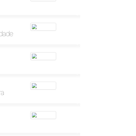
idade
ra