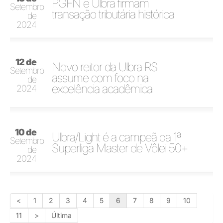
PGFN e Ulbra firmam
Setembro
transação tributária histórica
de
2024
12 de
Novo reitor da Ulbra RS
Setembro
assume com foco na
de
excelência acadêmica
2024
10 de
Ulbra/Light é a campeã da 1ª
Setembro
Superliga Master de Vôlei 50+
de
2024
<
1
2
3
4
5
6
7
8
9
10
11
>
Última