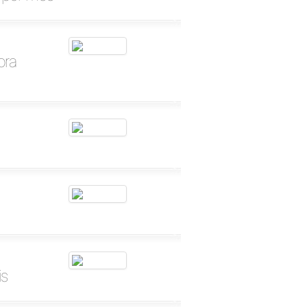
bra
is