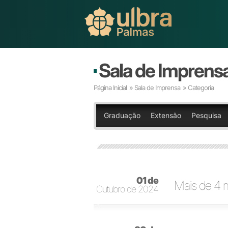
Sala de Imprens
Página Inicial
»
Sala de Imprensa
» Categoria
Graduação
Extensão
Pesquisa
01 de
Mais de 4 m
Outubro de 2024