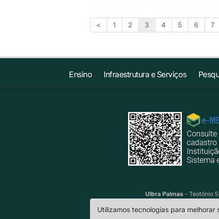
<
1
2
3
4
5
6
7
Ensino
Infraestrutura e Serviços
Pesqu
Ulbra Palmas
- Teotônio S
Utilizamos tecnologias para melhorar