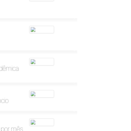
adêmica
ócio
s por mês