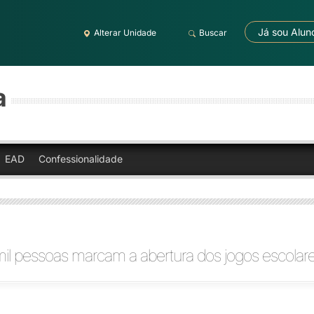
Já sou Alun
Alterar Unidade
Buscar
a
EAD
Confessionalidade
il pessoas marcam a abertura dos jogos escolar