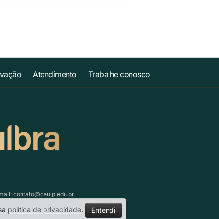
ovação
Atendimento
Trabalhe conosco
mail:
contato@ceulp.edu.br
ssa
política de privacidade
.
Entendi