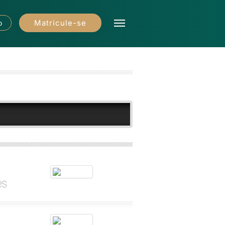
Matricule-se
o
es