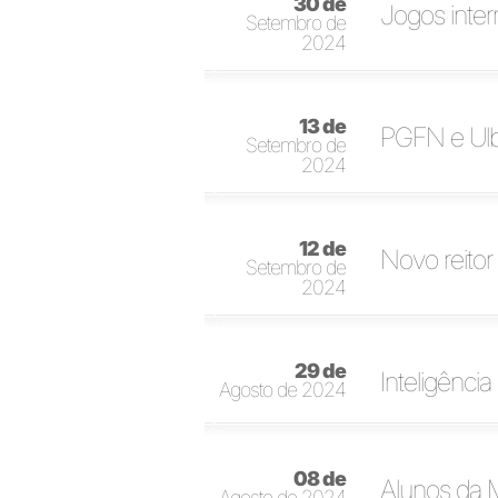
30 de
Jogos inter
Setembro de
2024
13 de
PGFN e Ulbr
Setembro de
2024
12 de
Novo reito
Setembro de
2024
29 de
Inteligência
Agosto de 2024
08 de
Alunos da M
Agosto de 2024