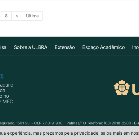
8
>
Última
isa
Sobre a ULBRA
Extensão
Espaço Acadêmico
In
egurado, 1501 Sul - CEP 77.019-900 - Palmas/TO Telefone: (63) 2018-2200 · E-
 sua experiência, mas prezamos pela privacidade, saiba mais em no