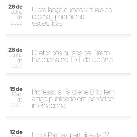
26 de
Ulbra lança cursos virtuais de
Julho
idiomas para áreas
de
específicas
2023
28 de
Diretor dos cursos de Direito
Junho
faz oficina no TRT de Goiânia
de
2023
15 de
Professora Parcilene Brito tem
Maio
artigo publicado em periódico
de
internacional
2023
12 de
Ulbra Palmas participa da 3ª