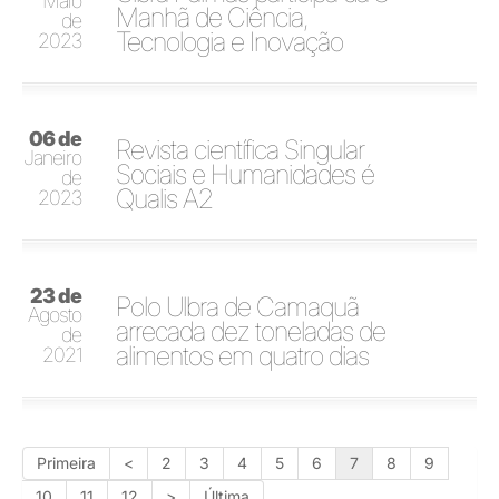
Maio
Manhã de Ciência,
de
Tecnologia e Inovação
2023
06 de
Revista científica Singular
Janeiro
Sociais e Humanidades é
de
Qualis A2
2023
23 de
Polo Ulbra de Camaquã
Agosto
arrecada dez toneladas de
de
alimentos em quatro dias
2021
Primeira
<
2
3
4
5
6
7
8
9
10
11
12
>
Última