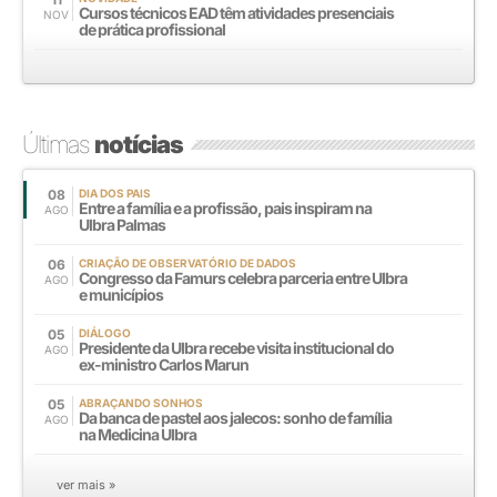
Cursos técnicos EAD têm atividades presenciais
NOV
de prática profissional
Últimas
notícias
08
DIA DOS PAIS
Entre a família e a profissão, pais inspiram na
AGO
Ulbra Palmas
06
CRIAÇÃO DE OBSERVATÓRIO DE DADOS
Congresso da Famurs celebra parceria entre Ulbra
AGO
e municípios
05
DIÁLOGO
Presidente da Ulbra recebe visita institucional do
AGO
ex-ministro Carlos Marun
05
ABRAÇANDO SONHOS
Da banca de pastel aos jalecos: sonho de família
AGO
na Medicina Ulbra
ver mais »