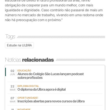
estudante de direito e futuro profissional da área, tenho
obrigação de cooperar para um mundo melhor, com mais
igualdade e dignidade. Caso contrário não passarei de mais um
número no mercado de trabalho, vivendo em uma redoma onde
não há preocupação com o próximo."
Tags
Estude na ULBRA
Notícias
relacionadas
02
EDUCAÇÃO
Alunos do Colégio São Lucas lançam podcast
JUN
sobre profissões
22
DIPLOMA DIGITAL
O diploma da Ulbra agora é digital
MAR
07
OPORTUNIDADE!
Inscrições abertas para novos cursos da Ulbra
MAR
11
NOVIDADE