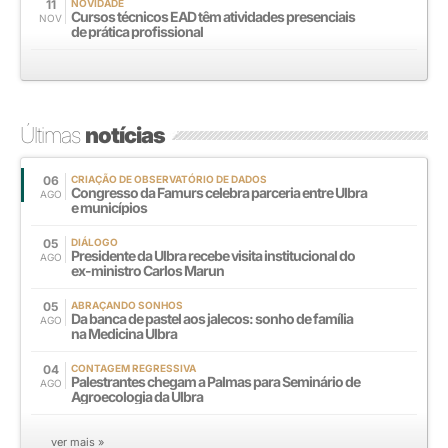
11
NOVIDADE
Cursos técnicos EAD têm atividades presenciais
NOV
de prática profissional
Últimas
notícias
06
CRIAÇÃO DE OBSERVATÓRIO DE DADOS
Congresso da Famurs celebra parceria entre Ulbra
AGO
e municípios
05
DIÁLOGO
Presidente da Ulbra recebe visita institucional do
AGO
ex-ministro Carlos Marun
05
ABRAÇANDO SONHOS
Da banca de pastel aos jalecos: sonho de família
AGO
na Medicina Ulbra
04
CONTAGEM REGRESSIVA
Palestrantes chegam a Palmas para Seminário de
AGO
Agroecologia da Ulbra
ver mais »