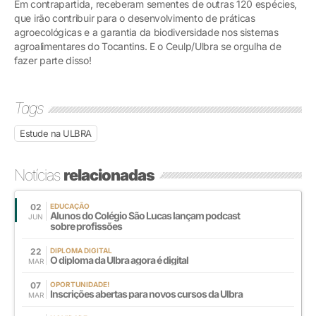
Em contrapartida, receberam sementes de outras 120 espécies,
que irão contribuir para o desenvolvimento de práticas
agroecológicas e a garantia da biodiversidade nos sistemas
agroalimentares do Tocantins. E o Ceulp/Ulbra se orgulha de
fazer parte disso!
Tags
Estude na ULBRA
Notícias
relacionadas
02
EDUCAÇÃO
Alunos do Colégio São Lucas lançam podcast
JUN
sobre profissões
22
DIPLOMA DIGITAL
O diploma da Ulbra agora é digital
MAR
07
OPORTUNIDADE!
Inscrições abertas para novos cursos da Ulbra
MAR