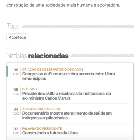
construção de uma sociedade mais humana e acolhedora.
Tags
Acontece
Notícias
relacionadas
06
CRIAÇÃO DE OBSERVATÓRIO DE DADOS
Congresso da Famurs celebra parceria entre Ulbra
AGO
e municípios
05
DIÁLOGO
Presidente da Ulbra recebe visita institucional do
AGO
ex-ministro Carlos Marun
04
AUDIOVISUAL DA ULBRA
Documentário mostra atendimento de saúde em
AGO
indígenas e quilombolas
03
PALAVRA DO PRESIDENTE
Construindo o futuro da Ulbra
AGO