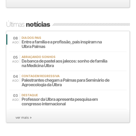
Últimas
notícias
08
DIA DOS PAIS
Entre a família e a profissão, pais inspiram na
AGO
Ulbra Palmas
05
ABRAÇANDO SONHOS
Da banca de pastel aos jalecos: sonho de família
AGO
na Medicina Ulbra
04
CONTAGEM REGRESSIVA
Palestrantes chegam a Palmas para Seminário de
AGO
Agroecologia da Ulbra
03
DESTAQUE
Professor da Ulbra apresenta pesquisa em
AGO
congresso internacional
ver mais »