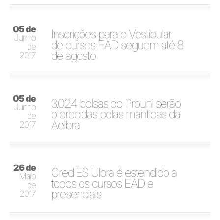
05 de
Inscrições para o Vestibular
Junho
de cursos EAD seguem até 8
de
de agosto
2017
05 de
3.024 bolsas do Prouni serão
Junho
oferecidas pelas mantidas da
de
Aelbra
2017
26 de
CredIES Ulbra é estendido a
Maio
todos os cursos EAD e
de
presenciais
2017