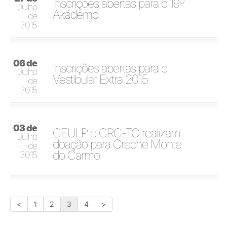
Inscrições abertas para o 19º
Julho
Akádemo
de
2015
06 de
Inscrições abertas para o
Julho
Vestibular Extra 2015
de
2015
03 de
CEULP e CRC-TO realizam
Julho
doação para Creche Monte
de
do Carmo
2015
<
1
2
3
4
>