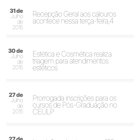
31 de
Recepção Geral aos calouros
Julho
acontece nessa terça-feira,4
de
2015
30 de
Estética e Cosmética realiza
Julho
triagem para atendimentos
de
estéticos
2015
27 de
Prorrogada inscrições para os
Julho
cursos de Pós-Graduação no
de
CEULP
2015
27 de