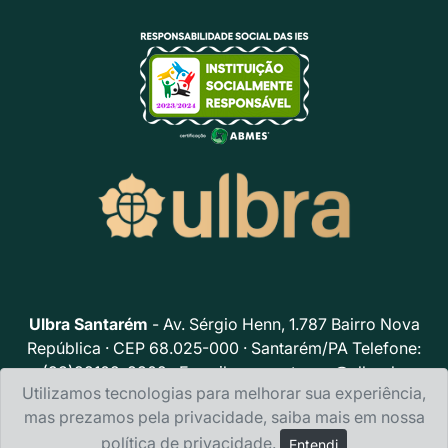
Ulbra Santarém
- Av. Sérgio Henn, 1.787 Bairro Nova
República · CEP 68.025-000 · Santarém/PA Telefone:
(93)99102-8302 · E-mail:
acs.santarem@ulbra.br
Utilizamos tecnologias para melhorar sua experiência,
Política de privacidade
mas prezamos pela privacidade, saiba mais em nossa
política de privacidade
.
Entendi