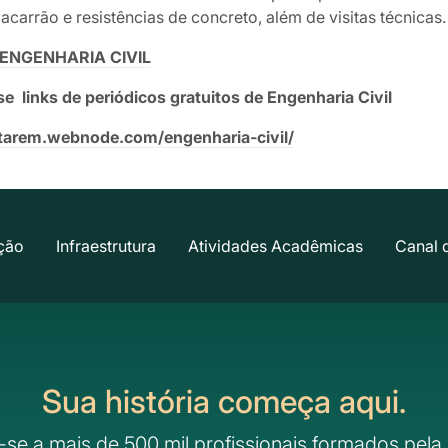
carrão e resistências de concreto, além de visitas técnicas.
ENGENHARIA CIVIL
ks de periódicos gratuitos de Engenharia Civil
tarem.webnode.com/engenharia-civil/
ção
Infraestrutura
Atividades Acadêmicas
Canal 
Sua história começa aqui.
-se a mais de 500 mil profissionais formados pela 