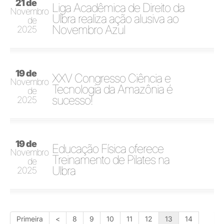
21 de
Liga Acadêmica de Direito da
Novembro
Ulbra realiza ação alusiva ao
de
Novembro Azul
2025
19 de
XXV Congresso Ciência e
Novembro
Tecnologia da Amazônia é
de
sucesso!
2025
19 de
Educação Física oferece
Novembro
Treinamento de Pilates na
de
Ulbra
2025
Primeira
<
8
9
10
11
12
13
14