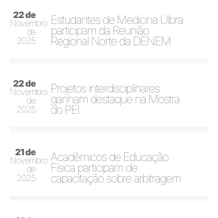
22 de
Estudantes de Medicina Ulbra
Novembro
participam da Reunião
de
Regional Norte da DENEM
2025
22 de
Projetos interdisciplinares
Novembro
ganham destaque na Mostra
de
do PEI
2025
21 de
Acadêmicos de Educação
Novembro
Física participam de
de
capacitação sobre arbitragem
2025