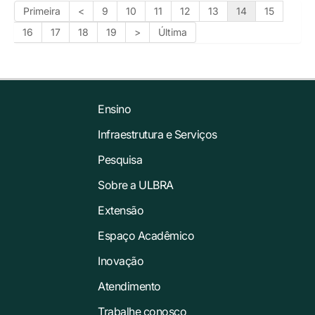
Primeira
<
9
10
11
12
13
14
15
16
17
18
19
>
Última
Ensino
Infraestrutura e Serviços
Pesquisa
Sobre a ULBRA
Extensão
Espaço Acadêmico
Inovação
Atendimento
Trabalhe conosco