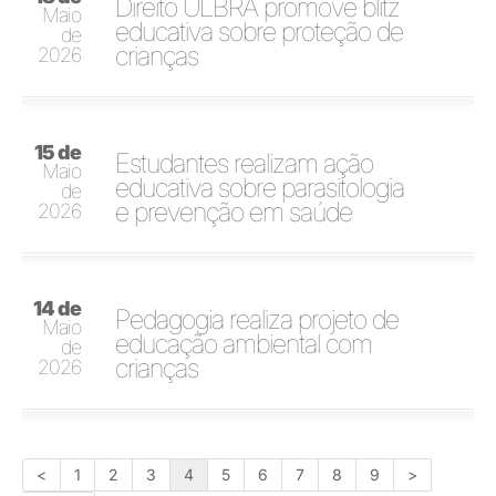
Direito ULBRA promove blitz
Maio
educativa sobre proteção de
de
crianças
2026
15 de
Estudantes realizam ação
Maio
educativa sobre parasitologia
de
e prevenção em saúde
2026
14 de
Pedagogia realiza projeto de
Maio
educação ambiental com
de
crianças
2026
<
1
2
3
4
5
6
7
8
9
>