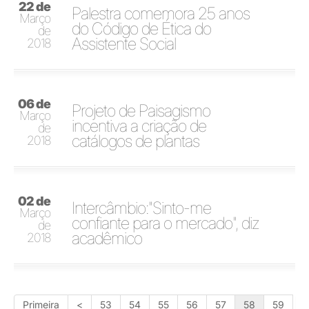
22 de
Palestra comemora 25 anos
Março
do Código de Ética do
de
Assistente Social
2018
06 de
Projeto de Paisagismo
Março
incentiva a criação de
de
catálogos de plantas
2018
02 de
Intercâmbio:"Sinto-me
Março
confiante para o mercado", diz
de
acadêmico
2018
Primeira
<
53
54
55
56
57
58
59