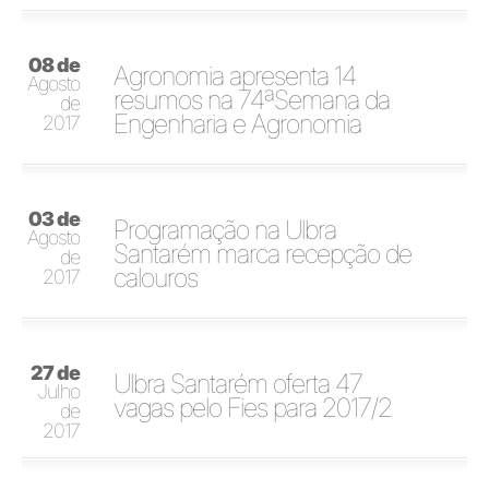
08 de
Agronomia apresenta 14
Agosto
resumos na 74ªSemana da
de
Engenharia e Agronomia
2017
03 de
Programação na Ulbra
Agosto
Santarém marca recepção de
de
calouros
2017
27 de
Ulbra Santarém oferta 47
Julho
vagas pelo Fies para 2017/2
de
2017