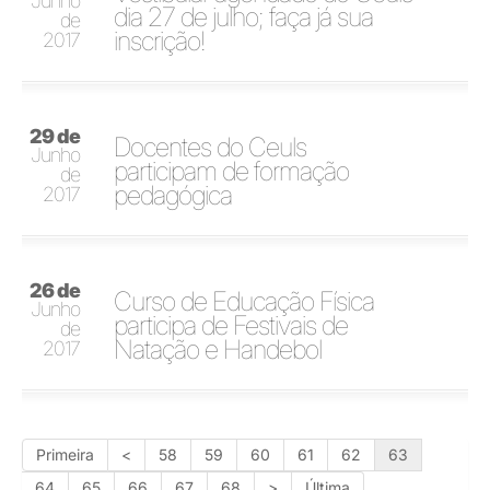
Junho
dia 27 de julho; faça já sua
de
inscrição!
2017
29 de
Docentes do Ceuls
Junho
participam de formação
de
pedagógica
2017
26 de
Curso de Educação Física
Junho
participa de Festivais de
de
Natação e Handebol
2017
Primeira
<
58
59
60
61
62
63
64
65
66
67
68
>
Última