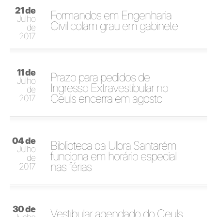
21 de
Formandos em Engenharia
Julho
Civil colam grau em gabinete
de
2017
11 de
Prazo para pedidos de
Julho
Ingresso Extravestibular no
de
Ceuls encerra em agosto
2017
04 de
Biblioteca da Ulbra Santarém
Julho
funciona em horário especial
de
nas férias
2017
30 de
Vestibular agendado do Ceuls