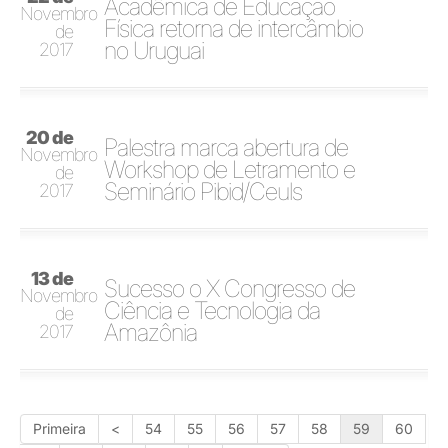
Acadêmica de Educação
Novembro
Física retorna de intercâmbio
de
no Uruguai
2017
20 de
Palestra marca abertura de
Novembro
Workshop de Letramento e
de
Seminário Pibid/Ceuls
2017
13 de
Sucesso o X Congresso de
Novembro
Ciência e Tecnologia da
de
Amazônia
2017
Primeira
<
54
55
56
57
58
59
60