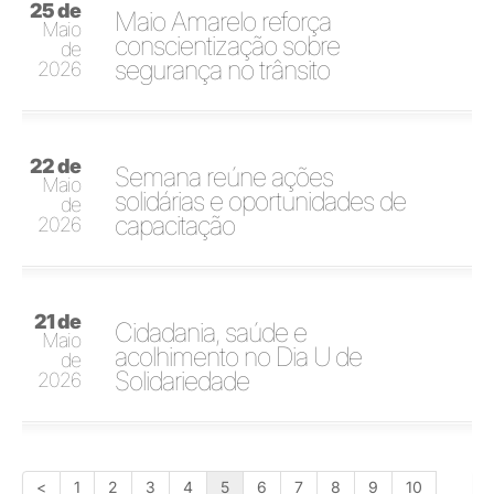
25 de
Maio Amarelo reforça
Maio
conscientização sobre
de
segurança no trânsito
2026
22 de
Semana reúne ações
Maio
solidárias e oportunidades de
de
capacitação
2026
21 de
Cidadania, saúde e
Maio
acolhimento no Dia U de
de
Solidariedade
2026
<
1
2
3
4
5
6
7
8
9
10