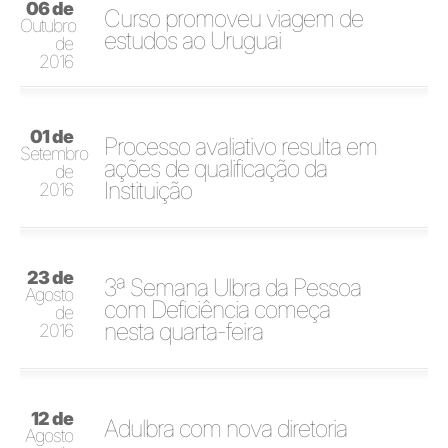
06 de
Curso promoveu viagem de
Outubro
estudos ao Uruguai
de
2016
01 de
Processo avaliativo resulta em
Setembro
ações de qualificação da
de
Instituição
2016
23 de
3ª Semana Ulbra da Pessoa
Agosto
com Deficiência começa
de
nesta quarta-feira
2016
12 de
Adulbra com nova diretoria
Agosto