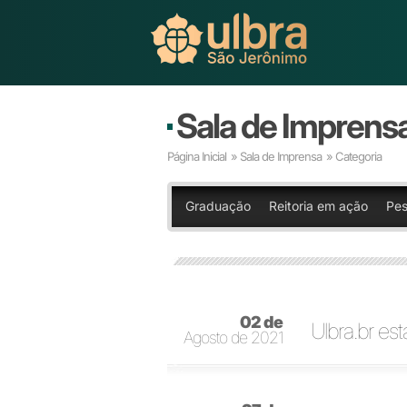
Sala de Imprens
Página Inicial
»
Sala de Imprensa
» Categoria
Graduação
Reitoria em ação
Pes
02 de
Ulbra.br es
Agosto de 2021