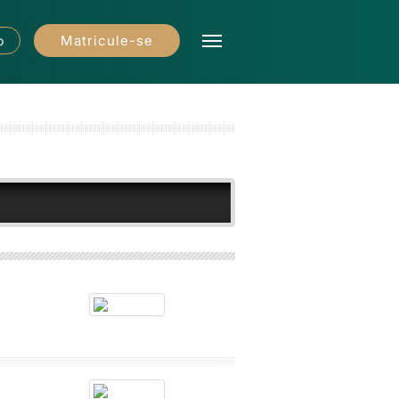
Matricule-se
o