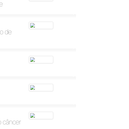
e
o de
o câncer