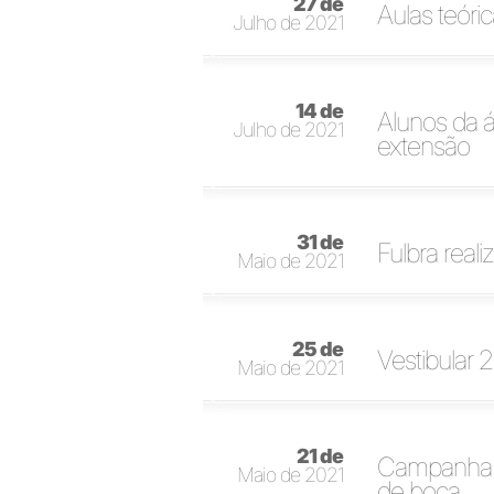
27 de
Aulas teór
Julho de 2021
14 de
Alunos da 
Julho de 2021
extensão
31 de
Fulbra real
Maio de 2021
25 de
Vestibular 
Maio de 2021
21 de
Campanha M
Maio de 2021
de boca