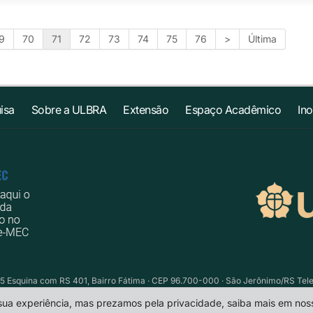
9
70
71
72
73
74
75
76
>
Última
isa
Sobre a ULBRA
Extensão
Espaço Acadêmico
In
5 Esquina com RS 401, Bairro Fátima · CEP 96.700-000 · São Jerônimo/RS Telefo
 sua experiência, mas prezamos pela privacidade, saiba mais em no