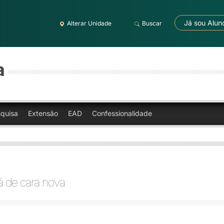
Já sou Alun
Alterar Unidade
Buscar
a
quisa
Extensão
EAD
Confessionalidade
tá de cara nova