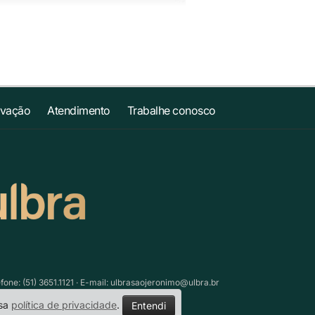
ovação
Atendimento
Trabalhe conosco
ne: (51) 3651.1121 · E-mail:
ulbrasaojeronimo@ulbra.br
ssa
política de privacidade
.
Entendi