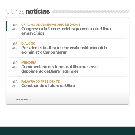
Últimas
notícias
06
CRIAÇÃO DE OBSERVATÓRIO DE DADOS
Congresso da Famurs celebra parceria entre Ulbra
AGO
e municípios
05
DIÁLOGO
Presidente da Ulbra recebe visita institucional do
AGO
ex-ministro Carlos Marun
03
MEMÓRIA
Documentário de alunos da Ulbra preserva
AGO
depoimento de Bagre Fagundes
03
PALAVRA DO PRESIDENTE
Construindo o futuro da Ulbra
AGO
ver mais »