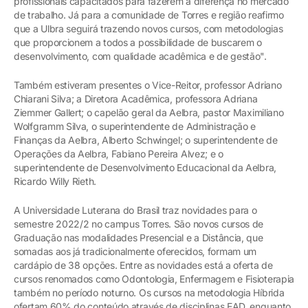
profissionais capacitados para fazerem a diferença no mercado
de trabalho. Já para a comunidade de Torres e região reafirmo
que a Ulbra seguirá trazendo novos cursos, com metodologias
que proporcionem a todos a possibilidade de buscarem o
desenvolvimento, com qualidade acadêmica e de gestão".
Também estiveram presentes o Vice-Reitor, professor Adriano
Chiarani Silva; a Diretora Acadêmica, professora Adriana
Ziemmer Gallert; o capelão geral da Aelbra, pastor Maximiliano
Wolfgramm Silva, o superintendente de Administração e
Finanças da Aelbra, Alberto Schwingel; o superintendente de
Operações da Aelbra, Fabiano Pereira Alvez; e o
superintendente de Desenvolvimento Educacional da Aelbra,
Ricardo Willy Rieth.
A Universidade Luterana do Brasil traz novidades para o
semestre 2022/2 no campus Torres. São novos cursos de
Graduação nas modalidades Presencial e a Distância, que
somadas aos já tradicionalmente oferecidos, formam um
cardápio de 38 opções. Entre as novidades está a oferta de
cursos renomados como Odontologia, Enfermagem e Fisioterapia
também no período noturno. Os cursos na metodologia Híbrida
ofertam 60% do conteúdo através de disciplinas EAD, enquanto