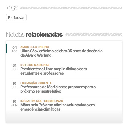
Tags
Professor
Notícias
relacionadas
04
AMOR PELO ENSINO
Ulbra São Jerônimo celebra 35 anos de docência
AGO
de Álvaro Werlang
31
ROTEIRO NACIONAL
Presidente da Ulbra amplia diálogo com
JUL
estudantes e professores
10
FORMAÇÃO DOCENTE
Professores de Medicina se preparam para o
JUL
próximo semestre letivo
10
INICIATIVA MULTIDISCIPLINAR
Mãos pelo Próximo otimiza voluntariado em
JUN
emergências climáticas