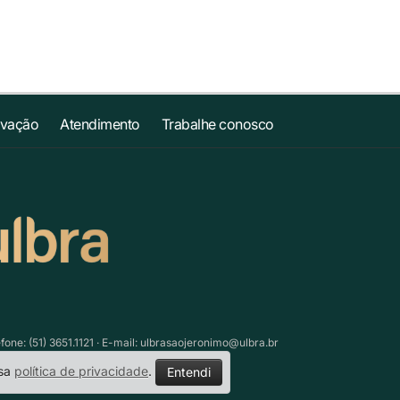
ovação
Atendimento
Trabalhe conosco
ne: (51) 3651.1121 · E-mail:
ulbrasaojeronimo@ulbra.br
ssa
política de privacidade
.
Entendi