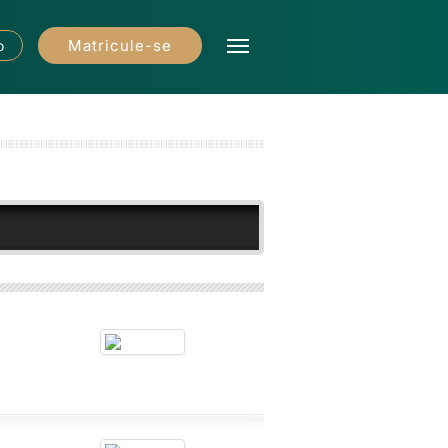
Matricule-se
o