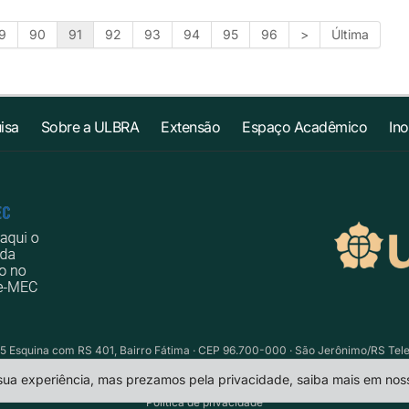
9
90
91
92
93
94
95
96
>
Última
isa
Sobre a ULBRA
Extensão
Espaço Acadêmico
In
5 Esquina com RS 401, Bairro Fátima · CEP 96.700-000 · São Jerônimo/RS Telefo
 sua experiência, mas prezamos pela privacidade, saiba mais em no
Política de privacidade