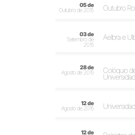
05 de
Outubro Ro
Outubro de 2015
03 de
Aelbra e Ul
Setembro de
2015
28 de
Colóquio d
Agosto de 2015
Universida
12 de
Universidad
Agosto de 2015
12 de