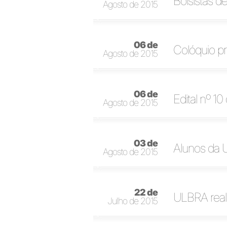
Bolsistas d
Agosto de 2015
06 de
Colóquio pr
Agosto de 2015
06 de
Edital nº 10
Agosto de 2015
03 de
Alunos da 
Agosto de 2015
22 de
ULBRA reali
Julho de 2015