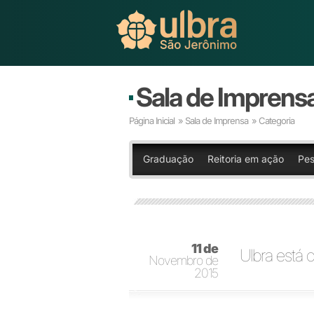
Sala de Imprens
Página Inicial
»
Sala de Imprensa
» Categoria
Graduação
Reitoria em ação
Pes
11 de
Ulbra está 
Novembro de
2015