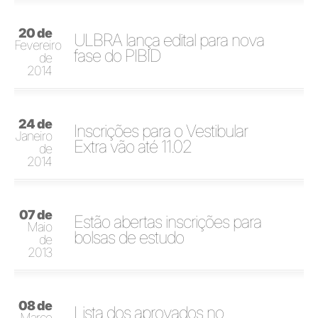
20 de
ULBRA lança edital para nova
Fevereiro
fase do PIBID
de
2014
24 de
Inscrições para o Vestibular
Janeiro
Extra vão até 11.02
de
2014
07 de
Estão abertas inscrições para
Maio
bolsas de estudo
de
2013
08 de
Lista dos aprovados no
Março