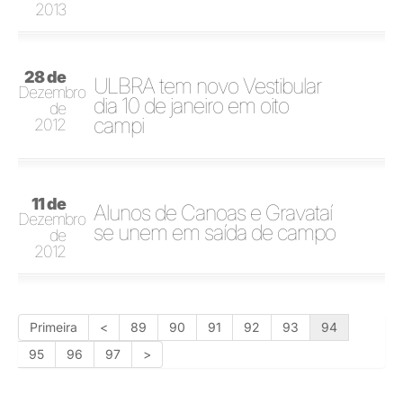
2013
28 de
ULBRA tem novo Vestibular
Dezembro
dia 10 de janeiro em oito
de
campi
2012
11 de
Alunos de Canoas e Gravataí
Dezembro
se unem em saída de campo
de
2012
Primeira
<
89
90
91
92
93
94
95
96
97
>