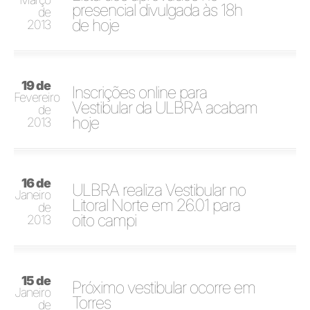
presencial divulgada às 18h
de
de hoje
2013
19 de
Inscrições online para
Fevereiro
Vestibular da ULBRA acabam
de
hoje
2013
16 de
ULBRA realiza Vestibular no
Janeiro
Litoral Norte em 26.01 para
de
oito campi
2013
15 de
Próximo vestibular ocorre em
Janeiro
Torres
de