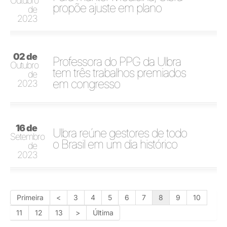
Outubro
propõe ajuste em plano
de
2023
02 de
Professora do PPG da Ulbra
Outubro
tem três trabalhos premiados
de
em congresso
2023
16 de
Ulbra reúne gestores de todo
Setembro
o Brasil em um dia histórico
de
2023
Primeira
<
3
4
5
6
7
8
9
10
11
12
13
>
Última