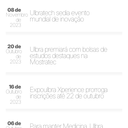
08 de
Ulbratech sedia evento
Novembro
mundial de inovação
de
2023
20 de
Ulbra premiará com bolsas de
Outubro
estudos destaques na
de
Mostratec
2023
16 de
Expoulbra Xperience prorroga
Outubro
inscrições até 22 de outubro
de
2023
06 de
Para manter Medicina, Ulbra