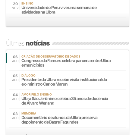
20
ENSINO
Universidade do Peru vive uma semana de
NOV
atividades na Ulbra
Últimas
notícias
06
CRIAÇÃO DE OBSERVATÓRIO DE DADOS
Congresso da Famurs celebra parceria entre Ulbra
AGO
e municípios
05
DIÁLOGO
Presidente da Ulbra recebe visita institucional do
AGO
ex-ministro Carlos Marun
04
AMOR PELO ENSINO
Ulbra São Jerônimo celebra 35 anos de docência
AGO
de Álvaro Werlang
03
MEMÓRIA
Documentário de alunos da Ulbra preserva
AGO
depoimento de Bagre Fagundes