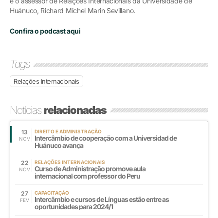
e o assessor de Relações Internacionais da Universidade de
Huánuco, Richard Michel Marin Sevillano.
Confira o podcast aqui
Tags
Relações Internacionais
Notícias
relacionadas
13
DIREITO E ADMINISTRAÇÃO
Intercâmbio de cooperação com a Universidad de
NOV
Huánuco avança
22
RELAÇÕES INTERNACIONAIS
Curso de Administração promove aula
NOV
internacional com professor do Peru
27
CAPACITAÇÃO
Intercâmbio e cursos de Línguas estão entre as
FEV
oportunidades para 2024/1