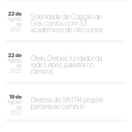
22 de
Solenidade de Colação de
Agosto
Grau contou com 53
de
acadêmicos de oito cursos
2022
22 de
Otelio Drebes, fundador da
Agosto
rede Lebes, palestra no
de
campus
2022
19 de
Diretoria do SIMTRI propõe
Agosto
parceria ao campus
de
2022