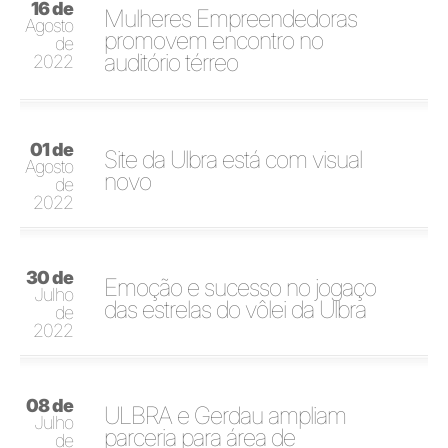
16 de
Mulheres Empreendedoras
Agosto
promovem encontro no
de
auditório térreo
2022
01 de
Site da Ulbra está com visual
Agosto
novo
de
2022
30 de
Emoção e sucesso no jogaço
Julho
das estrelas do vôlei da Ulbra
de
2022
08 de
ULBRA e Gerdau ampliam
Julho
parceria para área de
de