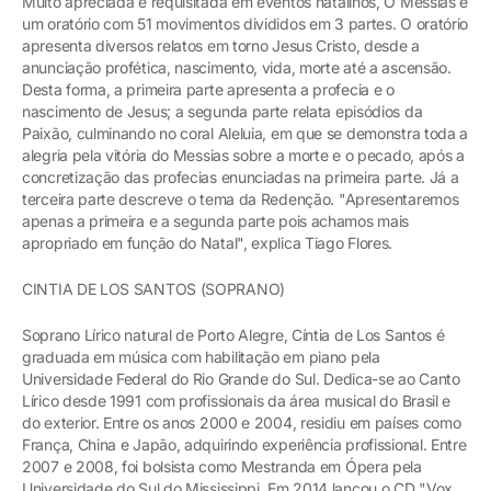
Muito apreciada e requisitada em eventos natalinos, O Messias é
um oratório com 51 movimentos divididos em 3 partes. O oratório
apresenta diversos relatos em torno Jesus Cristo, desde a
anunciação profética, nascimento, vida, morte até a ascensão.
Desta forma, a primeira parte apresenta a profecia e o
nascimento de Jesus; a segunda parte relata episódios da
Paixão, culminando no coral Aleluia, em que se demonstra toda a
alegria pela vitória do Messias sobre a morte e o pecado, após a
concretização das profecias enunciadas na primeira parte. Já a
terceira parte descreve o tema da Redenção. "Apresentaremos
apenas a primeira e a segunda parte pois achamos mais
apropriado em função do Natal", explica Tiago Flores.
CINTIA DE LOS SANTOS (SOPRANO)
Soprano Lírico natural de Porto Alegre, Cíntia de Los Santos é
graduada em música com habilitação em piano pela
Universidade Federal do Rio Grande do Sul. Dedica-se ao Canto
Lírico desde 1991 com profissionais da área musical do Brasil e
do exterior. Entre os anos 2000 e 2004, residiu em países como
França, China e Japão, adquirindo experiência profissional. Entre
2007 e 2008, foi bolsista como Mestranda em Ópera pela
Universidade do Sul do Mississippi. Em 2014 lançou o CD "Vox