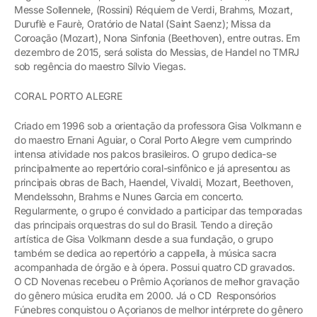
Messe Sollennele, (Rossini) Réquiem de Verdi, Brahms, Mozart,
Duruflè e Faurè, Oratório de Natal (Saint Saenz); Missa da
Coroação (Mozart), Nona Sinfonia (Beethoven), entre outras. Em
dezembro de 2015, será solista do Messias, de Handel no TMRJ
sob regência do maestro Sílvio Viegas.
CORAL PORTO ALEGRE
Criado em 1996 sob a orientação da professora Gisa Volkmann e
do maestro Ernani Aguiar, o Coral Porto Alegre vem cumprindo
intensa atividade nos palcos brasileiros. O grupo dedica-se
principalmente ao repertório coral-sinfônico e já apresentou as
principais obras de Bach, Haendel, Vivaldi, Mozart, Beethoven,
Mendelssohn, Brahms e Nunes Garcia em concerto.
Regularmente, o grupo é convidado a participar das temporadas
das principais orquestras do sul do Brasil. Tendo a direção
artística de Gisa Volkmann desde a sua fundação, o grupo
também se dedica ao repertório a cappella, à música sacra
acompanhada de órgão e à ópera. Possui quatro CD gravados.
O CD Novenas recebeu o Prêmio Açorianos de melhor gravação
do gênero música erudita em 2000. Já o CD Responsórios
Fúnebres conquistou o Açorianos de melhor intérprete do gênero