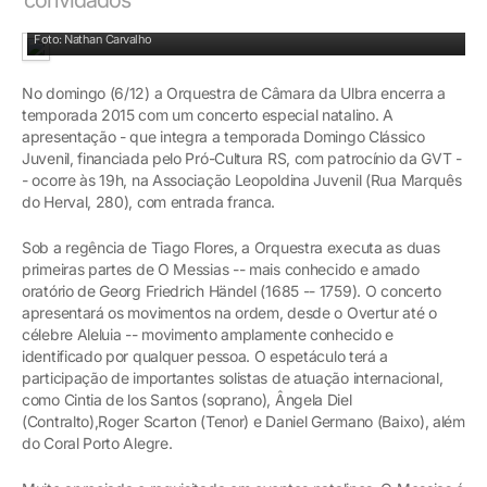
Orquestra de Câmara fará último concerto do ano
Foto: Nathan Carvalho
No domingo (6/12) a Orquestra de Câmara da Ulbra encerra a
temporada 2015 com um concerto especial natalino. A
apresentação - que integra a temporada Domingo Clássico
Juvenil, financiada pelo Pró-Cultura RS, com patrocínio da GVT -
- ocorre às 19h, na Associação Leopoldina Juvenil (Rua Marquês
do Herval, 280), com entrada franca.
Sob a regência de Tiago Flores, a Orquestra executa as duas
primeiras partes de O Messias -- mais conhecido e amado
oratório de Georg Friedrich Händel (1685 -- 1759). O concerto
apresentará os movimentos na ordem, desde o Overtur até o
célebre Aleluia -- movimento amplamente conhecido e
identificado por qualquer pessoa. O espetáculo terá a
participação de importantes solistas de atuação internacional,
como Cintia de los Santos (soprano), Ângela Diel
(Contralto),Roger Scarton (Tenor) e Daniel Germano (Baixo), além
do Coral Porto Alegre.