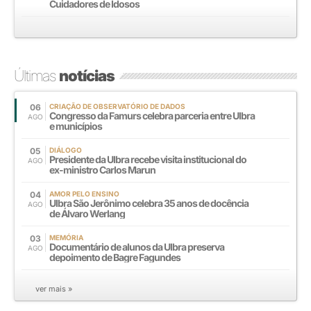
Cuidadores de Idosos
Últimas
notícias
06
CRIAÇÃO DE OBSERVATÓRIO DE DADOS
Congresso da Famurs celebra parceria entre Ulbra
AGO
e municípios
05
DIÁLOGO
Presidente da Ulbra recebe visita institucional do
AGO
ex-ministro Carlos Marun
04
AMOR PELO ENSINO
Ulbra São Jerônimo celebra 35 anos de docência
AGO
de Álvaro Werlang
03
MEMÓRIA
Documentário de alunos da Ulbra preserva
AGO
depoimento de Bagre Fagundes
ver mais »