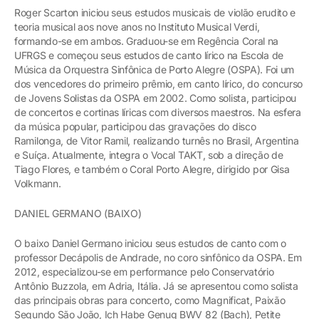
Roger Scarton iniciou seus estudos musicais de violão erudito e
teoria musical aos nove anos no Instituto Musical Verdi,
formando-se em ambos. Graduou-se em Regência Coral na
UFRGS e começou seus estudos de canto lírico na Escola de
Música da Orquestra Sinfônica de Porto Alegre (OSPA). Foi um
dos vencedores do primeiro prêmio, em canto lírico, do concurso
de Jovens Solistas da OSPA em 2002. Como solista, participou
de concertos e cortinas líricas com diversos maestros. Na esfera
da música popular, participou das gravações do disco
Ramilonga, de Vitor Ramil, realizando turnês no Brasil, Argentina
e Suíça. Atualmente, integra o Vocal TAKT, sob a direção de
Tiago Flores, e também o Coral Porto Alegre, dirigido por Gisa
Volkmann.
DANIEL GERMANO (BAIXO)
O baixo Daniel Germano iniciou seus estudos de canto com o
professor Decápolis de Andrade, no coro sinfônico da OSPA. Em
2012, especializou-se em performance pelo Conservatório
Antônio Buzzola, em Adria, Itália. Já se apresentou como solista
das principais obras para concerto, como Magnificat, Paixão
Segundo São João, Ich Habe Genug BWV 82 (Bach), Petite