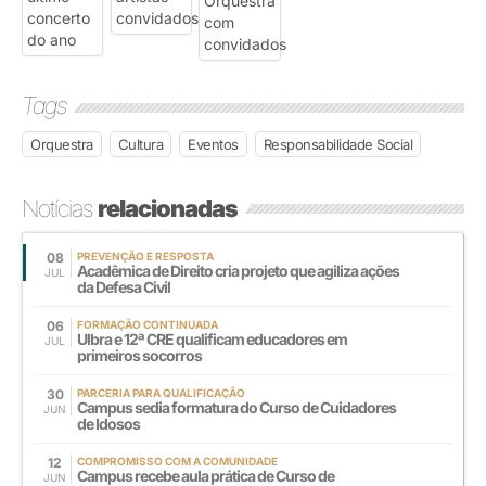
Tags
Orquestra
Cultura
Eventos
Responsabilidade Social
Notícias
relacionadas
08
PREVENÇÃO E RESPOSTA
Acadêmica de Direito cria projeto que agiliza ações
JUL
da Defesa Civil
06
FORMAÇÃO CONTINUADA
Ulbra e 12ª CRE qualificam educadores em
JUL
primeiros socorros
30
PARCERIA PARA QUALIFICAÇÃO
Campus sedia formatura do Curso de Cuidadores
JUN
de Idosos
12
COMPROMISSO COM A COMUNIDADE
Campus recebe aula prática de Curso de
JUN