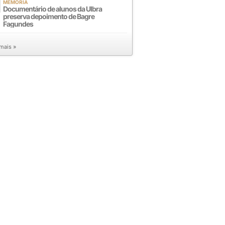
MEMÓRIA
Documentário de alunos da Ulbra
preserva depoimento de Bagre
Fagundes
 mais »