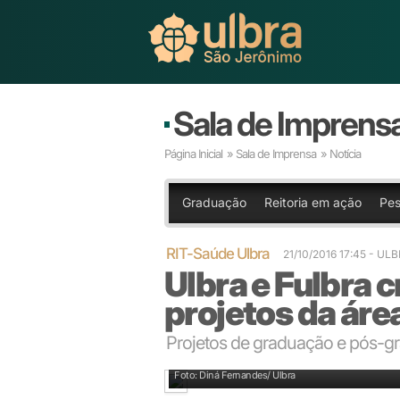
Sala de Imprens
Página Inicial
»
Sala de Imprensa
» Notícia
Graduação
Reitoria em ação
Pes
RIT-Saúde Ulbra
21/10/2016 17:45
- UL
Ulbra e Fulbra 
projetos da áre
Projetos de graduação e pós-
Fundo deve incentivar desenvolvimento de tecnologi
Foto: Diná Fernandes/ Ulbra