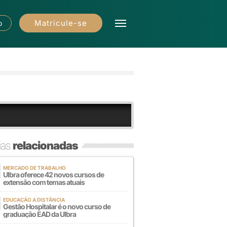
Matricule-se
o
ias
relacionadas
MERCADO DE TRABALHO
Ulbra oferece 42 novos cursos de
extensão com temas atuais
EDUCAÇÃO A DISTÂNCIA
Gestão Hospitalar é o novo curso de
graduação EAD da Ulbra