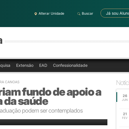
Já sou Alun
Alterar Unidade
Buscar
a
quisa
Extensão
EAD
Confessionalidade
Notíc
BRA CANOAS
criam fundo de apoio a
26
a da saúde
JUN
graduação podem ser contemplados
21
as para a área da saúde na Universidade
FEV