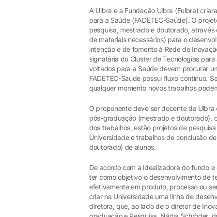
A Ulbra e a Fundação Ulbra (Fulbra) cria
para a Saúde (FADETEC-Saúde). O projeto 
pesquisa, mestrado e doutorado, através 
de materiais necessários) para o desenvo
intenção é de fomento à Rede de Inovaçã
signatária do Cluster de Tecnologias pa
voltados para a Saúde devem procurar um 
FADETEC-Saúde possui fluxo contínuo. Se
qualquer momento novos trabalhos podem 
O proponente deve ser docente da Ulbra 
pós-graduação (mestrado e doutorado), o 
dos trabalhos, estão projetos de pesquis
Universidade e trabalhos de conclusão d
doutorado) de alunos.
De acordo com a idealizadora do fundo e d
ter como objetivo o desenvolvimento de t
efetivamente em produto, processo ou ser
criar na Universidade uma linha de desenv
diretora, que, ao lado de o diretor de In
graduação e Pesquisa, Nádia Schröder, 