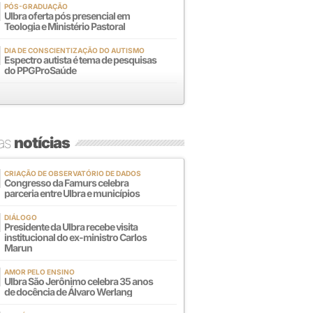
PÓS-GRADUAÇÃO
Ulbra oferta pós presencial em
Teologia e Ministério Pastoral
DIA DE CONSCIENTIZAÇÃO DO AUTISMO
Espectro autista é tema de pesquisas
do PPGProSaúde
mas
notícias
CRIAÇÃO DE OBSERVATÓRIO DE DADOS
Congresso da Famurs celebra
parceria entre Ulbra e municípios
DIÁLOGO
Presidente da Ulbra recebe visita
institucional do ex-ministro Carlos
Marun
AMOR PELO ENSINO
Ulbra São Jerônimo celebra 35 anos
de docência de Álvaro Werlang