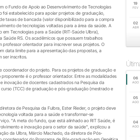
19
ram o Fundo de Apoio ao Desenvolvimento de Tecnologias
FEV
foi estabelecido para apoiar projetos de graduação,
de taxas de bancada (valor disponibilizado para a compra
02
lvimento de tecnologias voltadas para a área da saúde. A
ABR
o em Tecnologias para a Saúde (RIT-Saúde Ulbra),
ra a Saúde RS. Os acadêmicos que possuem trabalhos
professor orientador para inscrever seus projetos. O
m data limite para a apresentação das propostas, a
ser inscritos.
Últi
e coordenador do projeto. Para os projetos de graduação e
proponente é o professor orientador. Entre as modalidades
06
a e inovação de docentes cadastrados na Pesquisa da
AGO
e curso (TCC) de graduação e pós-graduação (mestrado e
05
AGO
iretora de Pesquisa da Fulbra, Ester Rieder, o projeto deve
ecnologia voltada para a saúde e transformar-se
viço. "A meta do fundo, que está alinhado ao RIT Saúde, é
04
olvimento e inovação para o setor da saúde", explicou a
AGO
ovação da Ulbra, Márcio Machado, da diretora de Pós-
do coordenador do Programa de Pós-graduação em Genética