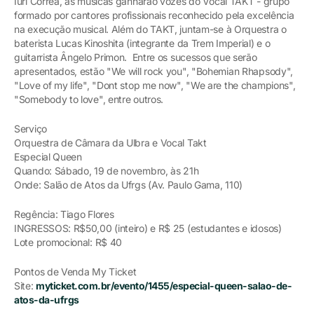
Iuri Correa, as músicas ganharão vozes do Vocal TAKT - grupo
formado por cantores profissionais reconhecido pela excelência
na execução musical. Além do TAKT, juntam-se à Orquestra o
baterista Lucas Kinoshita (integrante da Trem Imperial) e o
guitarrista Ângelo Primon. Entre os sucessos que serão
apresentados, estão "We will rock you", "Bohemian Rhapsody",
"Love of my life", "Dont stop me now", "We are the champions",
"Somebody to love", entre outros.
Serviço
Orquestra de Câmara da Ulbra e Vocal Takt
Especial Queen
Quando: Sábado, 19 de novembro, às 21h
Onde: Salão de Atos da Ufrgs (Av. Paulo Gama, 110)
Regência: Tiago Flores
INGRESSOS: R$50,00 (inteiro) e R$ 25 (estudantes e idosos)
Lote promocional: R$ 40
Pontos de Venda My Ticket
Site:
myticket.com.br/evento/1455/especial-queen-salao-de-
atos-da-ufrgs