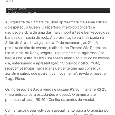
Além do TAKT, unem-se à Orquestra o baterista Lucas Kinoshita e o guitarrista
Ângelo Primon.
Foto: Nathan Carvalho
A Orquestra de Câmara da Ulbra apresentará mais uma edição
do espetáculo Queen. O repertório inteiro do concerto é
dedicado a obra de uma das mais importantes e bem-sucedidas
bandas da história do rock. A apresentação será realizada no
Salão de Atos da Ufrgs, no dia 19 de novembro, às 21h. A
primeira edição do evento, realizada no Theatro São Pedro, no
Dia Mundial do Rock, esgotou rapidamente os ingressos. Por
isso, a Orquestra realizou um ensaio aberto ao público no mesmo
dia, antecipando a apresentação. "O público gostou muito,
recebemos muitas mensagens de gente que não conseguiu
assistir e outros que querem ver novamente", revela o maestro
Tiago Flores.
Os ingressos já estão à venda e custam R$ 50 (inteira) e R$ 25
(meia entrada para estudantes e idosos). O primeiro lote
promocional custa R$ 40. (Confira os pontos de venda).
Com arranjos desenvolvidos especialmente para a Orquestra por