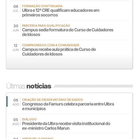
06
FORMAÇÃO CONTINUADA
Ulbra e 12ª CRE qualificam educadores em
JUL
primeiros socorros
30
PARCERIA PARA QUALIFICAÇÃO
Campus sedia formatura do Curso de Cuidadores
JUN
de Idosos
12
COMPROMISSO COM A COMUNIDADE
Campus recebe aula prática de Curso de
JUN
Cuidadores de Idosos
Últimas
notícias
06
CRIAÇÃO DE OBSERVATÓRIO DE DADOS
Congresso da Famurs celebra parceria entre Ulbra
AGO
e municípios
05
DIÁLOGO
Presidente da Ulbra recebe visita institucional do
AGO
ex-ministro Carlos Marun
AMOR PELO ENSINO