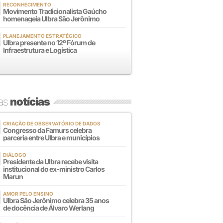
RECONHECIMENTO
Movimento Tradicionalista Gaúcho
homenageia Ulbra São Jerônimo
PLANEJAMENTO ESTRATÉGICO
Ulbra presente no 12º Fórum de
Infraestrutura e Logística
mas
notícias
CRIAÇÃO DE OBSERVATÓRIO DE DADOS
Congresso da Famurs celebra
parceria entre Ulbra e municípios
DIÁLOGO
Presidente da Ulbra recebe visita
institucional do ex-ministro Carlos
Marun
AMOR PELO ENSINO
Ulbra São Jerônimo celebra 35 anos
de docência de Álvaro Werlang