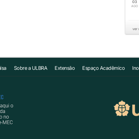
03
AGO
ver
isa
Sobre a ULBRA
Extensão
Espaço Acadêmico
In