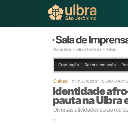
Sala de Imprens
Página Inicial
»
Sala de Imprensa
» Notícia
Graduação
Reitoria em ação
Pes
Cultura
07/11/2016 20:21
- ULBRA CANOA
Identidade afro-
pauta na Ulbra
Diversas atividades serão reali