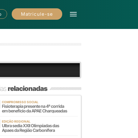
Matricule-se
o
ias
relacionadas
COMPROMISSO SOCIAL
Fisioterapia presente na 4ª corrida
em benefício da APAE Charqueadas
EDIÇÃO REGIONAL
Ulbra sedia XXll Olimpíadas das
Apaes da Região Carbonífera