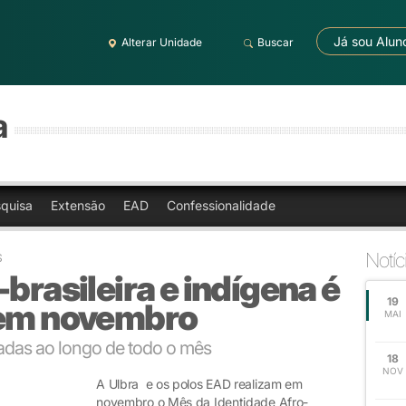
Já sou Alun
Alterar Unidade
Buscar
a
quisa
Extensão
EAD
Confessionalidade
Notíc
S
brasileira e indígena é
19
 em novembro
MAI
zadas ao longo de todo o mês
18
NOV
A Ulbra e os polos EAD realizam em
novembro o Mês da Identidade Afro-