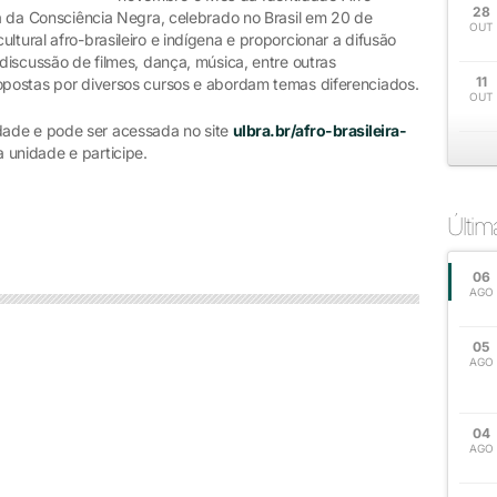
28
Dia da Consciência Negra, celebrado no Brasil em 20 de
OUT
ltural afro-brasileiro e indígena e proporcionar a difusão
 discussão de filmes, dança, música, entre outras
11
ropostas por diversos cursos e abordam temas diferenciados.
OUT
ade e pode ser acessada no site
ulbra.br/afro-brasileira-
a unidade e participe.
Últi
06
AGO
05
AGO
04
AGO