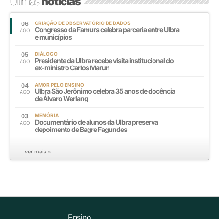
Últimas
notícias
06
CRIAÇÃO DE OBSERVATÓRIO DE DADOS
Congresso da Famurs celebra parceria entre Ulbra
AGO
e municípios
05
DIÁLOGO
Presidente da Ulbra recebe visita institucional do
AGO
ex-ministro Carlos Marun
04
AMOR PELO ENSINO
Ulbra São Jerônimo celebra 35 anos de docência
AGO
de Álvaro Werlang
03
MEMÓRIA
Documentário de alunos da Ulbra preserva
AGO
depoimento de Bagre Fagundes
ver mais »
Ensino