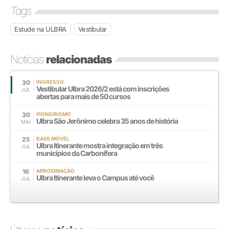
Tags
Estude na ULBRA
Vestibular
Notícias
relacionadas
30
INGRESSO
Vestibular Ulbra 2026/2 está com inscrições
JUL
abertas para mais de 50 cursos
30
PIONEIRISMO
Ulbra São Jerônimo celebra 35 anos de história
MAI
25
BASE MÓVEL
Ulbra Itinerante mostra integração em três
JUL
municípios da Carbonífera
16
APROXIMAÇÃO
Ulbra Itinerante leva o Campus até você
JUL