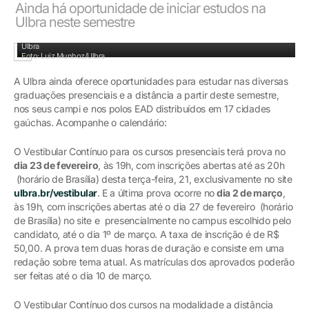
Ainda há oportunidade de iniciar estudos na
Ulbra neste semestre
Vestibulandos e ingressantes pelo Extravestibular ainda podem iniciar estudos na
Ulbra
Foto: Luiz Munhoz/Ulbra
A Ulbra ainda oferece oportunidades para estudar nas diversas
graduações presenciais e a distância a partir deste semestre,
nos seus campi e nos polos EAD distribuídos em 17 cidades
gaúchas. Acompanhe o calendário:
O Vestibular Contínuo para os cursos presenciais terá prova no
dia 23 de fevereiro
, às 19h, com inscrições abertas até as 20h
(horário de Brasília) desta terça-feira, 21, exclusivamente no site
ulbra.br/vestibular
. E a última prova ocorre no
dia 2 de março
,
às 19h, com inscrições abertas até o dia 27 de fevereiro (horário
de Brasília) no site e presencialmente no campus escolhido pelo
candidato, até o dia 1º de março. A taxa de inscrição é de R$
50,00. A prova tem duas horas de duração e consiste em uma
redação sobre tema atual. As matrículas dos aprovados poderão
ser feitas até o dia 10 de março.
O Vestibular Contínuo dos cursos na modalidade a distância