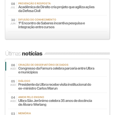
08
PREVENÇÃO E RESPOSTA
Acadêmica de Direito cria projeto que agiliza ações
JUL
da Defesa Civil
30
DIFUSÃO DO CONHECIMENTO
1º Encontro de Saberes incentiva pesquisa e
JUN
integração entre cursos
Últimas
notícias
06
CRIAÇÃO DE OBSERVATÓRIO DE DADOS
Congresso da Famurs celebra parceria entre Ulbra
AGO
e municípios
05
DIÁLOGO
Presidente da Ulbra recebe visita institucional do
AGO
ex-ministro Carlos Marun
04
AMOR PELO ENSINO
Ulbra São Jerônimo celebra 35 anos de docência
AGO
de Álvaro Werlang
03
MEMÓRIA