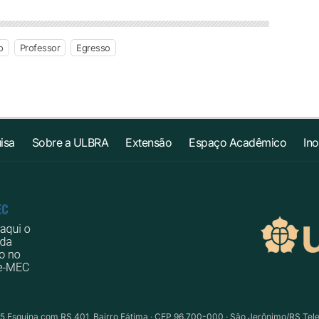
o
Professor
Egresso
isa
Sobre a ULBRA
Extensão
Espaço Acadêmico
In
5 Esquina com RS 401, Bairro Fátima · CEP 96.700-000 · São Jerônimo/RS Telefo