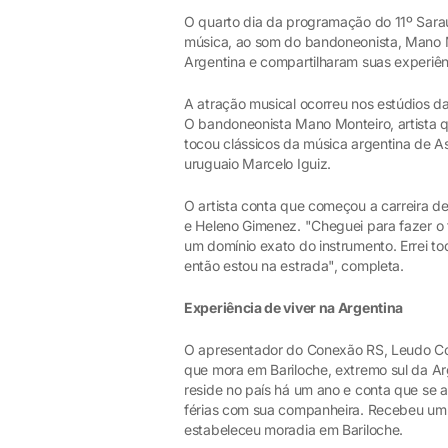
O quarto dia da programação do 11º Sarau
música, ao som do bandoneonista, Mano M
Argentina e compartilharam suas experiên
A atração musical ocorreu nos estúdios d
O bandoneonista Mano Monteiro, artista q
tocou clássicos da música argentina de As
uruguaio Marcelo Iguiz.
O artista conta que começou a carreira d
e Heleno Gimenez. "Cheguei para fazer o 
um domínio exato do instrumento. Errei t
então estou na estrada", completa.
Experiência de viver na Argentina
O apresentador do Conexão RS, Leudo Cos
que mora em Bariloche, extremo sul da Arge
reside no país há um ano e conta que se 
férias com sua companheira. Recebeu um 
estabeleceu moradia em Bariloche.