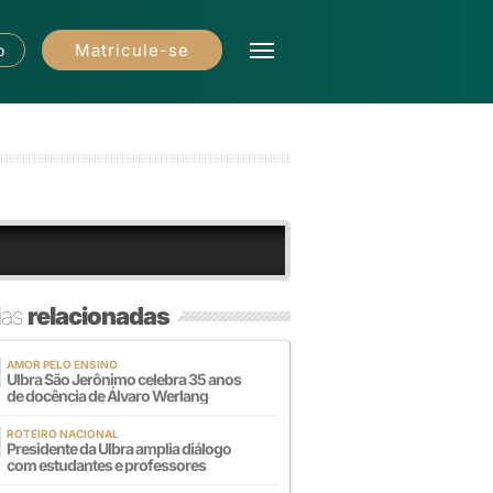
Matricule-se
o
ias
relacionadas
AMOR PELO ENSINO
Ulbra São Jerônimo celebra 35 anos
de docência de Álvaro Werlang
ROTEIRO NACIONAL
Presidente da Ulbra amplia diálogo
com estudantes e professores