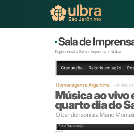
Sala de Imprens
Página Inicial
»
Sala de Imprensa
» Notícia
Graduação
Reitoria em ação
Pes
Homenagem à Argentina
30/10/2020
Música ao vivo
quarto dia do 
O bandoneonista Mano Monteiro
Foto: Reprodução