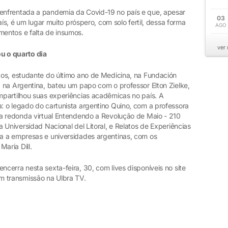
nfrentada a pandemia da Covid-19 no país e que, apesar
03
aís, é um lugar muito próspero, com solo fertil, dessa forma
AGO
entos e falta de insumos.
ver
 o quarto dia
os, estudante do último ano de Medicina, na Fundación
 na Argentina, bateu um papo com o professor Elton Zielke,
partilhou suas experiências acadêmicas no país. A
 o legado do cartunista argentino Quino, com a professora
a redonda virtual Entendendo a Revolução de Maio - 210
 Universidad Nacional del Litoral, e Relatos de Experiências
a a empresas e universidades argentinas, com os
aria Dill.
erra nesta sexta-feira, 30, com lives disponíveis no site
om transmissão na Ulbra TV.
s