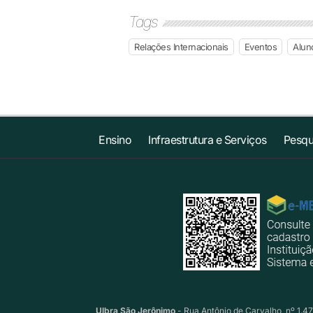
Tags
Relações Internacionais
Eventos
Alun
Ensino
Infraestrutura e Serviços
Pesqu
Ulbra São Jerônimo
- Rua Antônio de Carvalho, nº 1.47