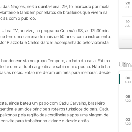
20
 das Nações, nesta quinta-feira, 29, foi marcado por muita
JUL
onteiro e também por relatos de brasileiros que vivem na
cias com o público.
10
JUL
a Ulbra TV, ao vivo, no programa Conexão RS, às 17h30min.
ue tem uma carreira de mais de 50 anos com o instrumento,
tor Piazzolla e Carlos Gardel, acompanhado pelo violonista
e bandoneonista no grupo Tempero, ao lado do casal Fátima
Últi
teste com a dupla argentina e sabia muito pouco. Não tinha
odas as notas. Então me deram um mês para melhorar, desde
06
AGO
05
AGO
ta, ainda bateu um papo com Cadu Carvalho, brasileiro
ntina e um dos principais roteiros turísticos do país. Cadu
apaixonou pela região das cordilheiras após uma viagem de
03
convite para trabalhar na cidade e desde então
AGO