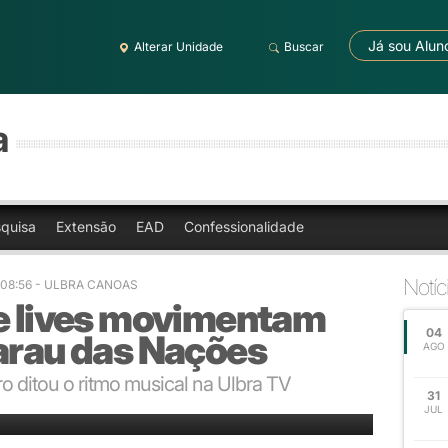
Já sou Alun
Alterar Unidade
Buscar
a
quisa
Extensão
EAD
Confessionalidade
Notíc
 08:56
- ULBRA CANOAS
 e lives movimentam
04
Sarau das Nações
AGO
 ditou o ritmo musical na Ulbra TV
31
JUL