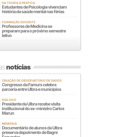
DA TEORIA À PRÁTICA
Estudantes de Psicologia vivenciam
história da saúde mental nas férias
FORMAÇÃO DOCENTE
Professores de Medicina se
preparam para o próximo semestre
letivo
mas
notícias
CRIAÇÃO DE OBSERVATÓRIO DE DADOS
Congresso da Famurs celebra
parceria entre Ulbra e municípios
DIÁLOGO
Presidente da Ulbra recebe visita
institucional do ex-ministro Carlos
Marun
MEMÓRIA
Documentário de alunos da Ulbra
preserva depoimento de Bagre
Fagundes