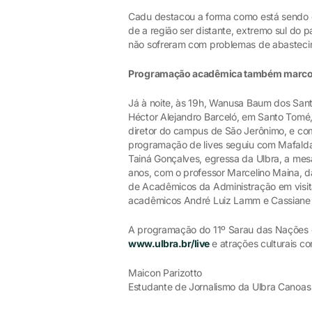
Cadu destacou a forma como está sendo e
de a região ser distante, extremo sul do p
não sofreram com problemas de abastecim
Programação acadêmica também marcou
Já à noite, às 19h, Wanusa Baum dos Sant
Héctor Alejandro Barceló, em Santo Tomé,
diretor do campus de São Jerônimo, e com
programação de lives seguiu com Mafalda:
Tainá Gonçalves, egressa da Ulbra, a mes
anos, com o professor Marcelino Maina, da
de Acadêmicos da Administração em visit
acadêmicos André Luiz Lamm e Cassiane M
A programação do 11º Sarau das Nações enc
www.ulbra.br/live
e atrações culturais c
Maicon Parizotto
Estudante de Jornalismo da Ulbra Canoa