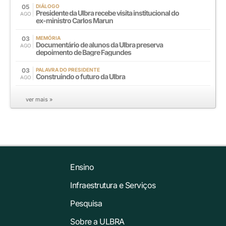
05
DIÁLOGO
Presidente da Ulbra recebe visita institucional do
AGO
ex-ministro Carlos Marun
03
MEMÓRIA
Documentário de alunos da Ulbra preserva
AGO
depoimento de Bagre Fagundes
03
PALAVRA DO PRESIDENTE
Construindo o futuro da Ulbra
AGO
ver mais »
Ensino
Infraestrutura e Serviços
Pesquisa
Sobre a ULBRA