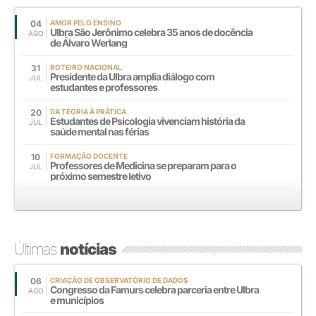
04
AMOR PELO ENSINO
Ulbra São Jerônimo celebra 35 anos de docência
AGO
de Álvaro Werlang
31
ROTEIRO NACIONAL
Presidente da Ulbra amplia diálogo com
JUL
estudantes e professores
20
DA TEORIA À PRÁTICA
Estudantes de Psicologia vivenciam história da
JUL
saúde mental nas férias
10
FORMAÇÃO DOCENTE
Professores de Medicina se preparam para o
JUL
próximo semestre letivo
Últimas
notícias
06
CRIAÇÃO DE OBSERVATÓRIO DE DADOS
Congresso da Famurs celebra parceria entre Ulbra
AGO
e municípios