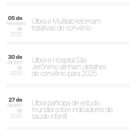
05 de
Ulbra e Multilab retomam
Fevereiro
tratativas de convênio
de
2025
30 de
Ulbra e Hospital São
Janeiro
Jerônimo alinham detalhes
de
de convênio para 2025
2025
27 de
Ulbra participa de estudo
Janeiro
mundial sobre indicadores de
de
saúde infantil
2025