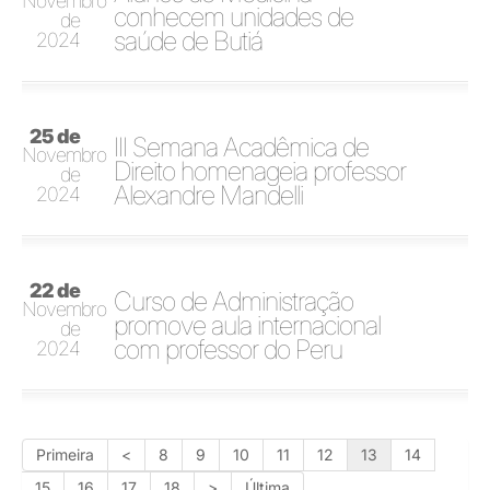
Novembro
conhecem unidades de
de
saúde de Butiá
2024
25 de
III Semana Acadêmica de
Novembro
Direito homenageia professor
de
Alexandre Mandelli
2024
22 de
Curso de Administração
Novembro
promove aula internacional
de
com professor do Peru
2024
Primeira
<
8
9
10
11
12
13
14
15
16
17
18
>
Última