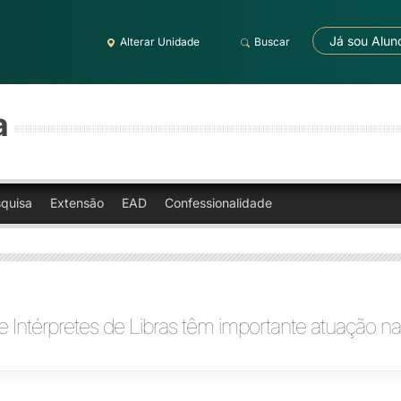
Já sou Alun
Alterar Unidade
Buscar
a
quisa
Extensão
EAD
Confessionalidade
e Intérpretes de Libras têm importante atuação 