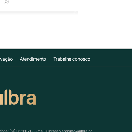
anos
ovação
Atendimento
Trabalhe conosco
ne: (51) 3651.1121 · E-mail:
ulbrasaojeronimo@ulbra.br