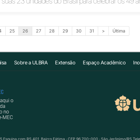
 suas 23 unidades do Brasil para celebrar os 49 
4
25
26
27
28
29
30
31
>
Última
isa
Sobre a ULBRA
Extensão
Espaço Acadêmico
In
5 Esquina com RS 401, Bairro Fátima · CEP 96.700-000 · São Jerônimo/RS Telefo