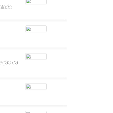
estado
zação da