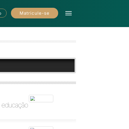
Matricule-se
o
na educação