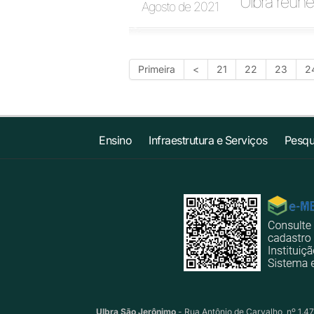
Ulbra reúne
Agosto de 2021
Primeira
<
21
22
23
2
Ensino
Infraestrutura e Serviços
Pesqu
Ulbra São Jerônimo
- Rua Antônio de Carvalho, nº 1.47