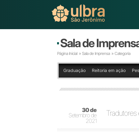
Sala de Imprens
Página Inicial
»
Sala de Imprensa
» Categoria
Graduação
Reitoria em ação
Pes
30 de
Tradutores 
Setembro de
2021