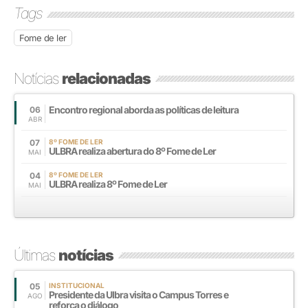
Tags
Fome de ler
Notícias
relacionadas
Encontro regional aborda as políticas de leitura
06
ABR
07
8º FOME DE LER
ULBRA realiza abertura do 8º Fome de Ler
MAI
04
8º FOME DE LER
ULBRA realiza 8º Fome de Ler
MAI
Últimas
notícias
05
INSTITUCIONAL
Presidente da Ulbra visita o Campus Torres e
AGO
reforça o diálogo