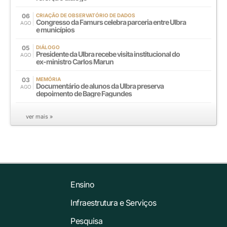
06
CRIAÇÃO DE OBSERVATÓRIO DE DADOS
Congresso da Famurs celebra parceria entre Ulbra
AGO
e municípios
05
DIÁLOGO
Presidente da Ulbra recebe visita institucional do
AGO
ex-ministro Carlos Marun
03
MEMÓRIA
Documentário de alunos da Ulbra preserva
AGO
depoimento de Bagre Fagundes
ver mais »
Ensino
Infraestrutura e Serviços
Pesquisa